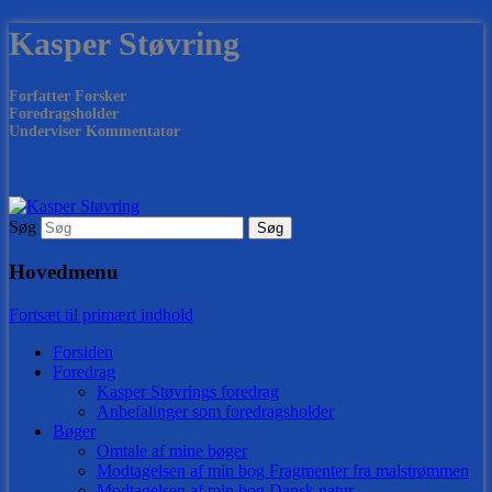
Kasper Støvring
Forfatter Forsker
Foredragsholder
Underviser Kommentator
Søg
Hovedmenu
Fortsæt til primært indhold
Forsiden
Foredrag
Kasper Støvrings foredrag
Anbefalinger som foredragsholder
Bøger
Omtale af mine bøger
Modtagelsen af min bog Fragmenter fra malstrømmen
Modtagelsen af min bog Dansk natur