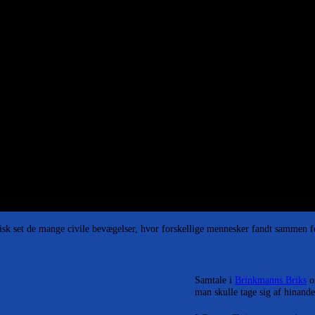
storisk set de mange civile bevægelser, hvor forskellige mennesker fandt sammen 
Samtale i
Brinkmanns Briks
om
man skulle tage sig af hinande