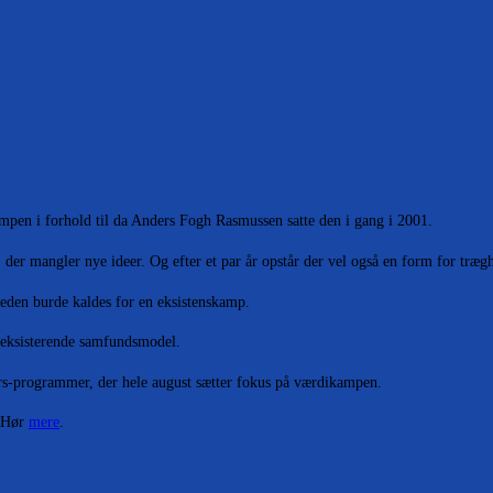
ampen i forhold til da Anders Fogh Rasmussen satte den i gang i 2001.
der mangler nye ideer. Og efter et par år opstår der vel også en form for træg
eden burde kaldes for en eksistenskamp.
en eksisterende samfundsmodel.
ærs-programmer, der hele august sætter fokus på værdikampen.
. Hør
mere
.