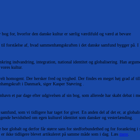
for, hvorfor den danske kultur er særlig værdifuld og værd at bevare
er til forståelse af, hvad sammenhængskraften i det danske samfund bygger på. I 
mkring indvandring, integration, national identitet og globalisering. Han argum
vores kultur.
elt homogent. Der hersker fred og tryghed. Der findes en meget høj grad af till
enhængskraft i Danmark, siger Kasper Støvring .
nhavn et par dage efter udgivelsen af sin bog, som allerede har skabt debat i me
samfund, som vi tidligere har taget for givet. En anden del af det er, at global
stigende bevidsthed om egen kulturel identitet som dansker og vesterlænding.
bor globalt og derfor får større sans for stedforbundethed og for forankring i
t er ikke tidligere blevet artikuleret på samme måde som i dag. Læs
mere
.