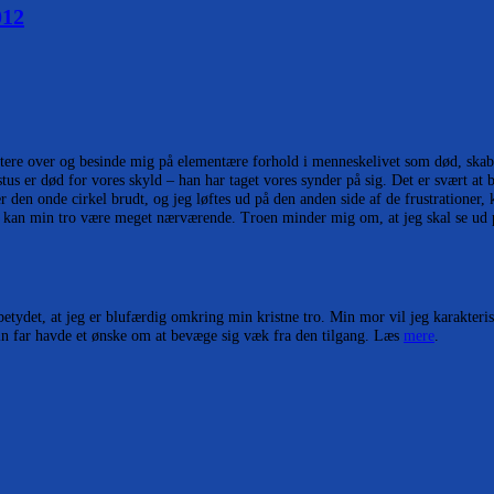
012
ektere over og besinde mig på elementære forhold i menneskelivet som død, skab
stus er død for vores skyld – han har taget vores synder på sig. Det er svært at
 den onde cirkel brudt, og jeg løftes ud på den anden side af de frustrationer, k
e kan min tro være meget nærværende. Troen minder mig om, at jeg skal se ud på
tydet, at jeg er blufærdig omkring min kristne tro. Min mor vil jeg karakterise
min far havde et ønske om at bevæge sig væk fra den tilgang. Læs
mere
.