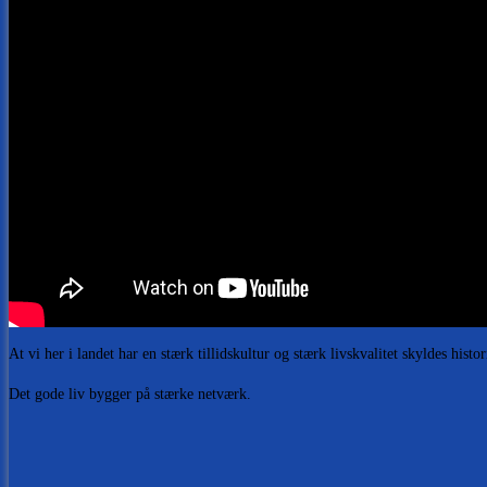
At vi her i landet har en stærk tillidskultur og stærk livskvalitet skyldes hi
Det gode liv bygger på stærke netværk.