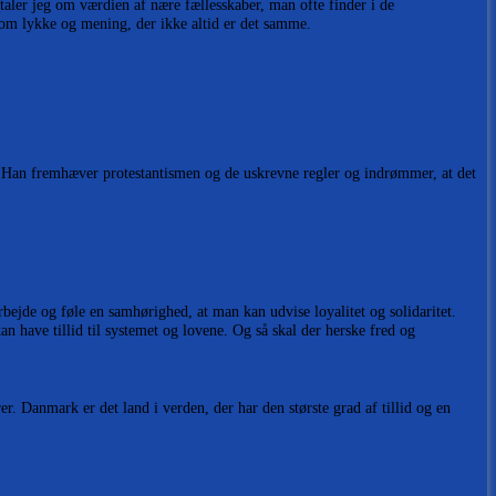
t
taler jeg om værdien af nære fællesskaber, man ofte finder i de
 om lykke og mening, der ikke altid er det samme.
 Han fremhæver protestantismen og de uskrevne regler og indrømmer, at det
bejde og føle en samhørighed, at man kan udvise loyalitet og solidaritet.
 have tillid til systemet og lovene. Og så skal der herske fred og
r. Danmark er det land i verden, der har den største grad af tillid og en