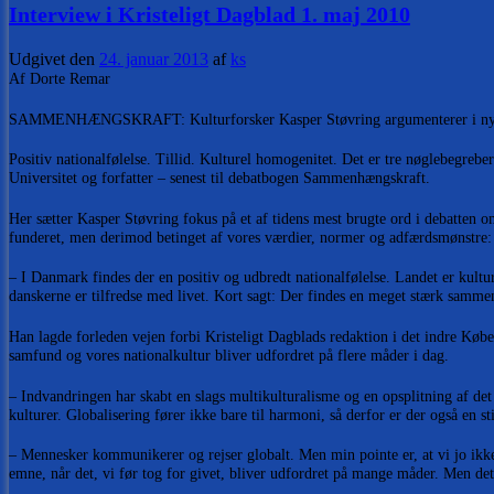
Interview i Kristeligt Dagblad 1. maj 2010
Udgivet den
24. januar 2013
af
ks
Af Dorte Remar
SAMMENHÆNGSKRAFT: Kulturforsker Kasper Støvring argumenterer i ny bog 
Positiv nationalfølelse. Tillid. Kulturel homogenitet. Det er tre nøglebegreb
Universitet og forfatter – senest til debatbogen Sammenhængskraft.
Her sætter Kasper Støvring fokus på et af tidens mest brugte ord i debatten o
funderet, men derimod betinget af vores værdier, normer og adfærdsmønstre: 
– I Danmark findes der en positiv og udbredt nationalfølelse. Landet er kultur
danskerne er tilfredse med livet. Kort sagt: Der findes en meget stærk samm
Han lagde forleden vejen forbi Kristeligt Dagblads redaktion i det indre Købe
samfund og vores nationalkultur bliver udfordret på flere måder i dag.
– Indvandringen har skabt en slags multikulturalisme og en opsplitning af det 
kulturer. Globalisering fører ikke bare til harmoni, så derfor er der også en 
– Mennesker kommunikerer og rejser globalt. Men min pointe er, at vi jo ikke 
emne, når det, vi før tog for givet, bliver udfordret på mange måder. Men de