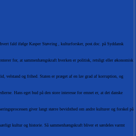
hvert fald ifølge Kasper Støvring , kulturforsker, post.doc. på Syddansk
enterer for, at sammenhængskraft hverken er politisk, retsligt eller økonomisk
id, velstand og frihed. Staten er præget af en lav grad af korruption, og
dierne. Hans eget bud på den store interesse for emnet er, at det danske
iseringsprocessen giver langt større bevidsthed om andre kulturer og forskel på
 særligt kultur og historie. Så sammenhængskraft bliver et særdeles varmt