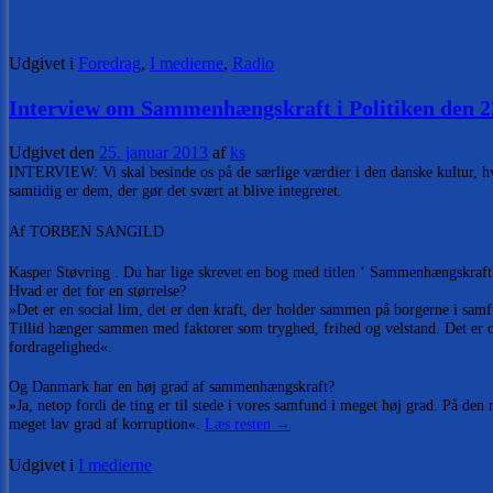
Udgivet i
Foredrag
,
I medierne
,
Radio
Interview om Sammenhængskraft i Politiken den 2
Udgivet den
25. januar 2013
af
ks
INTERVIEW: Vi skal besinde os på de særlige værdier i den danske kultur, h
samtidig er dem, der gør det svært at blive integreret.
Af TORBEN SANGILD
Kasper Støvring . Du har lige skrevet en bog med titlen ‘ Sammenhængskraft
Hvad er det for en størrelse?
»Det er en social lim, det er den kraft, der holder sammen på borgerne i samf
Tillid hænger sammen med faktorer som tryghed, frihed og velstand. Det er og
fordragelighed«.
Og Danmark har en høj grad af sammenhængskraft?
»Ja, netop fordi de ting er til stede i vores samfund i meget høj grad. På den
meget lav grad af korruption«.
Læs resten
→
Udgivet i
I medierne