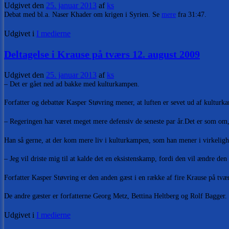
Udgivet den
25. januar 2013
af
ks
Debat med bl.a. Naser Khader om krigen i Syrien. Se
mere
fra 31:47.
Udgivet i
I medierne
Deltagelse i Krause på tværs 12. august 2009
Udgivet den
25. januar 2013
af
ks
– Det er gået ned ad bakke med kulturkampen.
Forfatter og debattør Kasper Støvring mener, at luften er sevet ud af kulturk
– Regeringen har været meget mere defensiv de seneste par år.Det er som om, 
Han så gerne, at der kom mere liv i kulturkampen, som han mener i virkeligh
– Jeg vil driste mig til at kalde det en eksistenskamp, fordi den vil ændre d
Forfatter Kasper Støvring er den anden gæst i en række af fire Krause på tv
De andre gæster er forfatterne Georg Metz, Bettina Heltberg og Rolf Bagger
Udgivet i
I medierne