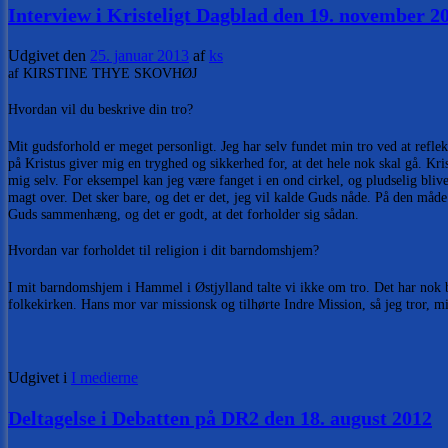
Interview i Kristeligt Dagblad den 19. november 2
Udgivet den
25. januar 2013
af
ks
af KIRSTINE THYE SKOVHØJ
Hvordan vil du beskrive din tro?
Mit gudsforhold er meget personligt. Jeg har selv fundet min tro ved at refl
på Kristus giver mig en tryghed og sikkerhed for, at det hele nok skal gå. Kri
mig selv. For eksempel kan jeg være fanget i en ond cirkel, og pludselig bliver
magt over. Det sker bare, og det er det, jeg vil kalde Guds nåde. På den måd
Guds sammenhæng, og det er godt, at det forholder sig sådan.
Hvordan var forholdet til religion i dit barndomshjem?
I mit barndomshjem i Hammel i Østjylland talte vi ikke om tro. Det har nok be
folkekirken. Hans mor var missionsk og tilhørte Indre Mission, så jeg tror, 
Udgivet i
I medierne
Deltagelse i Debatten på DR2 den 18. august 2012