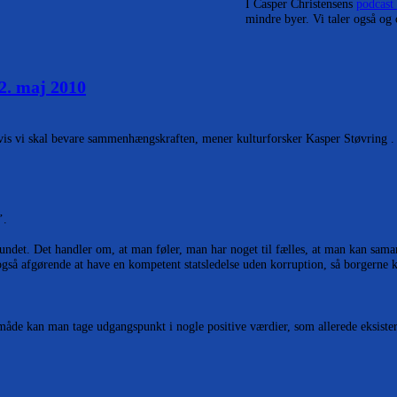
I Casper Christensens
podcas
mindre byer. Vi taler også og
2. maj 2010
vis vi skal bevare sammenhængskraften, mener kulturforsker Kasper Støvring .
’.
undet. Det handler om, at man føler, man har noget til fælles, at man kan samar
så afgørende at have en kompetent statsledelse uden korruption, så borgerne kan
 måde kan man tage udgangspunkt i nogle positive værdier, som allerede eksistere