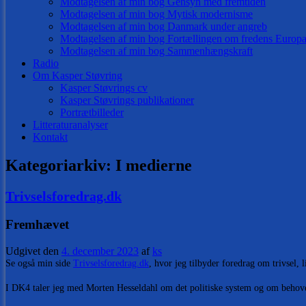
Modtagelsen af min bog Gensyn med fremtiden
Modtagelsen af min bog Mytisk modernisme
Modtagelsen af min bog Danmark under angreb
Modtagelsen af min bog Fortællingen om fredens Europ
Modtagelsen af min bog Sammenhængskraft
Radio
Om Kasper Støvring
Kasper Støvrings cv
Kasper Støvrings publikationer
Portrætbilleder
Litteraturanalyser
Kontakt
Kategoriarkiv:
I medierne
Trivselsforedrag.dk
Fremhævet
Udgivet den
4. december 2023
af
ks
Se også min side
Trivselsforedrag.dk
, hvor jeg tilbyder foredrag om trivsel,
I DK4 taler jeg med Morten Hesseldahl om det politiske system og om behovet