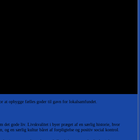
for at opbygge fælles goder til gavn for lokalsamfundet.
 det gode liv. Livskvalitet i byer præget af en særlig historie, hvor
n, og en særlig kultur båret af forpligtelse og positiv social kontrol.